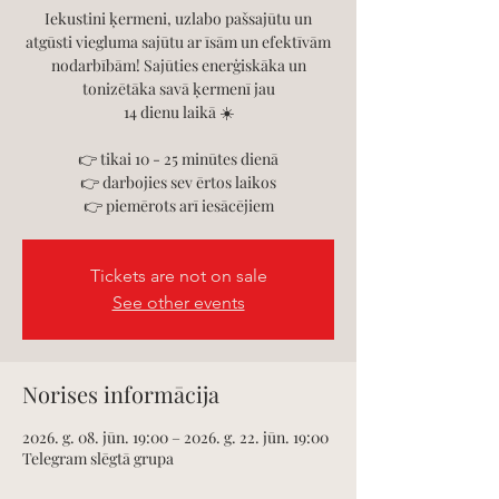
Iekustini ķermeni, uzlabo pašsajūtu un
atgūsti viegluma sajūtu ar īsām un efektīvām
nodarbībām! Sajūties enerģiskāka un
tonizētāka savā ķermenī jau
14 dienu laikā ☀️
👉 tikai 10 - 25 minūtes dienā
👉 darbojies sev ērtos laikos
👉 piemērots arī iesācējiem
Tickets are not on sale
See other events
Norises informācija
2026. g. 08. jūn. 19:00 – 2026. g. 22. jūn. 19:00
Telegram slēgtā grupa