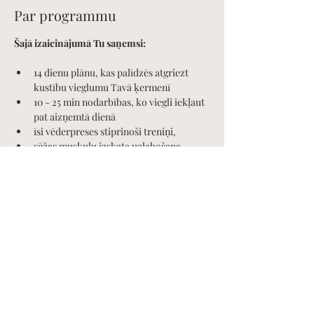
Par programmu
Šajā izaicinājumā Tu saņemsi:
14 dienu plānu, kas palīdzēs atgriezt 
kustību vieglumu Tavā ķermenī
10 - 25 min nodarbības, ko viegli iekļaut 
pat aizņemtā dienā
īsi vēderpreses stiprinoši treniņi, 
sēžas muskuļu izskata uzlabošana,
soļu izaicinājums,
Read More >
Share this event