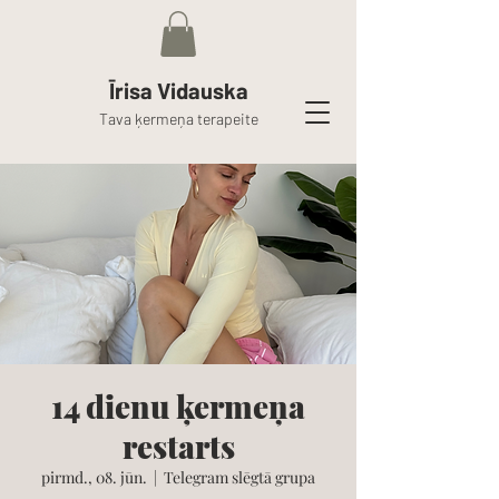
Īrisa Vidauska
Tava ķermeņa terapeite
14 dienu ķermeņa
restarts
pirmd., 08. jūn.
  |  
Telegram slēgtā grupa