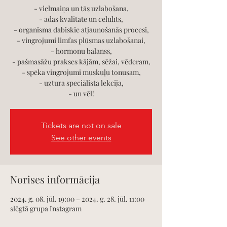
- vielmaiņa un tās uzlabošana,
- ādas kvalitāte un celulīts,
- organisma dabiskie atjaunošanās procesi,
- vingrojumi limfas plūsmas uzlabošanai,
- hormonu balanss,
- pašmasāžu prakses kājām, sēžai, vēderam,
- spēka vingrojumi muskuļu tonusam,
- uztura speciālista lekcija,
- un vēl!
Tickets are not on sale
See other events
Norises informācija
2024. g. 08. jūl. 19:00 – 2024. g. 28. jūl. 11:00
slēgtā grupa Instagram