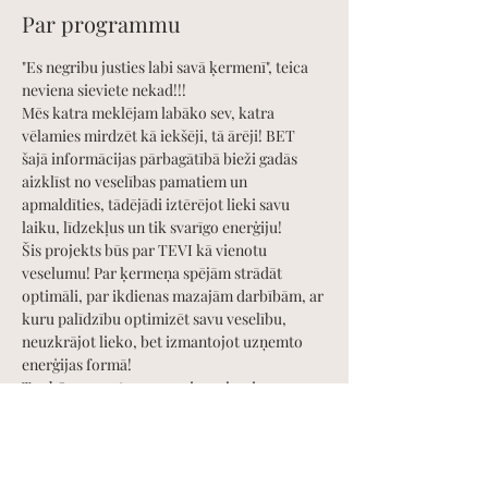
Par programmu
"Es negribu justies labi savā ķermenī", teica 
neviena sieviete nekad!!!
Mēs katra meklējam labāko sev, katra 
vēlamies mirdzēt kā iekšēji, tā ārēji! BET 
šajā informācijas pārbagātībā bieži gadās 
aizklīst no veselības pamatiem un 
apmaldīties, tādējādi iztērējot lieki savu 
laiku, līdzekļus un tik svarīgo enerģiju!
Šis projekts būs par TEVI kā vienotu 
veselumu! Par ķermeņa spējām strādāt 
optimāli, par ikdienas mazajām darbībām, ar 
kuru palīdzību optimizēt savu veselību, 
neuzkrājot lieko, bet izmantojot uzņemto 
enerģijas formā!
Tas būs par uzturu, par vingrojumiem, par 
ikdienā ērti paveicamām darbībām un 
pašmasāžu praksēm ādas tvirtuma 
profilaksei!
Tas būs par Tavu veselību ilgtermiņā!