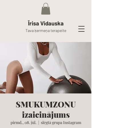
Īrisa Vidauska
Tava ķermeņa terapeite
SMUKUMZONU
izaicinājums
pirmd., 08. jūl.
  |  
slēgtā grupa Instagram