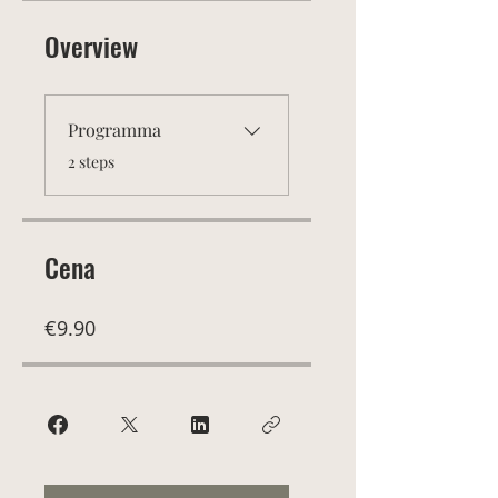
Overview
Programma
.
2 steps
Cena
€9.90