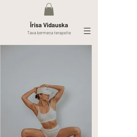
Īrisa Vidauska
Tava ķermeņa terapeite