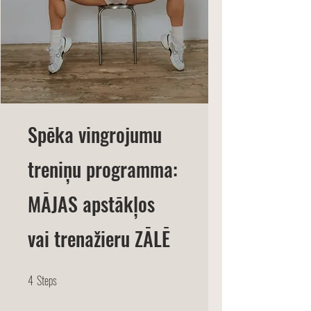
Spēka vingrojumu
treniņu programma:
MĀJAS apstākļos
vai trenažieru ZĀLĒ
4
Steps
4 Steps