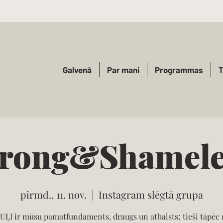
Galvenā
Par mani
Programmas
T
trong&Shamele
I'm a paragraph. Click here to add your own
text and edit me. It's easy.
pirmd., 11. nov.
  |  
Instagram slēgtā grupa
ĻI ir mūsu pamatfundaments, draugs un atbalsts; tieši tāpēc