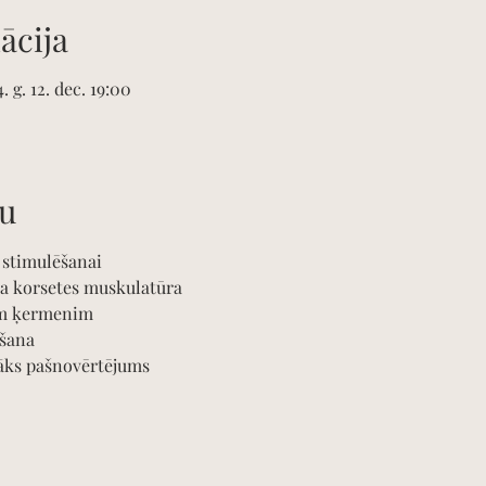
ācija
. g. 12. dec. 19:00
u
stimulēšanai 
ra korsetes muskulatūra
am ķermenim 
ošana
tāks pašnovērtējums