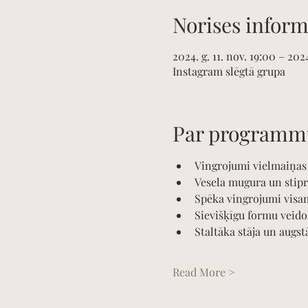
Norises inform
2024. g. 11. nov. 19:00 – 2024
Instagram slēgtā grupa
Par programm
Vingrojumi vielmaiņas 
Vesela mugura un stip
Spēka vingrojumi vis
Sievišķīgu formu veid
Staltāka stāja un augs
Read More >