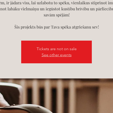
ēm, ir jādara viss, lai uzlabotu to spēku, vienlaikus stiprinot im
inot labāku vielmaiņu un iegūstot kustību brīvību un pārliecīb
savām spējām!
Tickets are not on sale
See other events