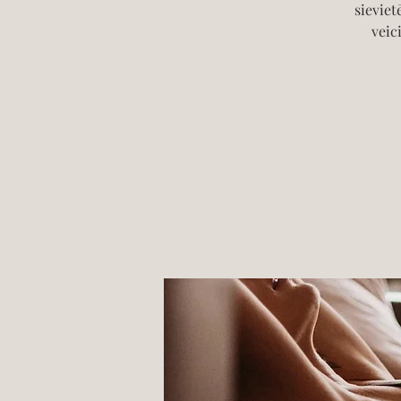
sieviet
veic