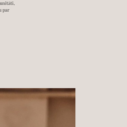
unitāti,
u par