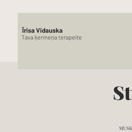
Īrisa Vidauska
Tava ķermeņa terapeite
S
MUSKU