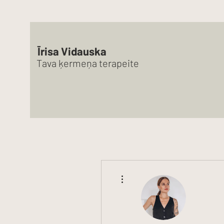
Īrisa Vidauska
Tava ķermeņa terapeite
More actions