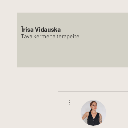
Īrisa Vidauska
Tava ķermeņa terapeite
More actions